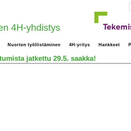
en 4H-yhdistys
Nuorten työllistäminen
4H-yritys
Hankkeet
P
umista jatkettu 29.5. saakka!