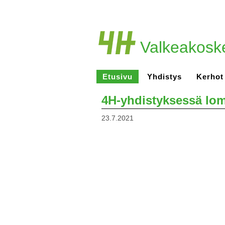
Valkeakosk
Etusivu
Yhdistys
Kerhot
4H-yhdistyksessä loma
23.7.2021